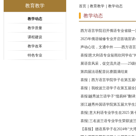
教育教学
首页
教育教学
教学动态
教学动态
教学动态
教学质量
西方语言学院召开俄语专业省级一
课程建设
2025年俄语辅修专业开启首场宣讲
教学改革
声动心弦，文通中外 ​——西方语言
特色专业
喜报∣意大利语专业翁雨欣同学在“外研
展语音风采，促交流共进——25
第四届法语配音比赛圆满结束
喜报｜西方语言学院学子在第五届华
喜报｜我校波兰语学子在第五届全国
喜报∣越秀波兰语学子“儒易杯”翻
浙江越秀外国语学院第五届大学生
喜报| 意大利语专业学生在2025 第十届“
喜报| 三名波兰语专业学生荣获波
【喜报】德语系学子在2024年“大湾