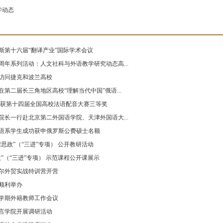
学动态
斯第十六届“翻译产业”国际学术会议
周年系列活动：人文社科与外语教学研究动态高...
访问捷克和波兰高校
第二届长三角地区高校“理解当代中国”俄语...
荣获第十四届全国高校法语配音大赛三等奖
院长一行赴北京第二外国语学院、天津外国语大...
语系学生成功获申俄罗斯公费硕士名额
思政”（“三进”专项） 公开教研活动
”（“三进”专项） 示范课程公开课展示
尔外贸实战特训营开营
赛顺利举办
学期外籍教师工作会议
言学院开展调研活动