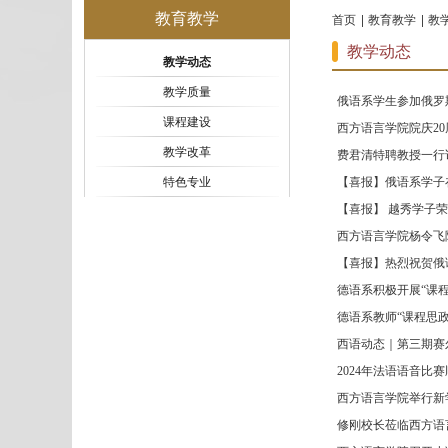
教育教学
首页
教育教学
教
教学动态
教学动态
教学质量
俄语系学生参加俄罗
课程建设
西方语言学院院庆20
教学改革
费君清特聘教授一行
特色专业
【喜报】俄语系学子在
【喜报】 越秀学子
西方语言学院杨令飞
【喜报】热烈祝贺俄
德语系积极开展“课程
德语系教师“课程思政
西语动态｜第三期赛
2024年法语语音比
西方语言学院举行新
修刚校长莅临西方语