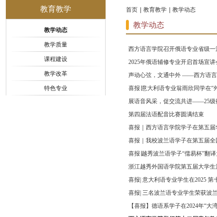
教育教学
首页
教育教学
教学动态
教学动态
教学动态
教学质量
西方语言学院召开俄语专业省级一
课程建设
2025年俄语辅修专业开启首场宣讲
教学改革
声动心弦，文通中外 ​——西方语言
特色专业
喜报∣意大利语专业翁雨欣同学在“外研
展语音风采，促交流共进——25
第四届法语配音比赛圆满结束
喜报｜西方语言学院学子在第五届华
喜报｜我校波兰语学子在第五届全国
喜报∣越秀波兰语学子“儒易杯”翻
浙江越秀外国语学院第五届大学生
喜报| 意大利语专业学生在2025 第十届“
喜报| 三名波兰语专业学生荣获波
【喜报】德语系学子在2024年“大湾