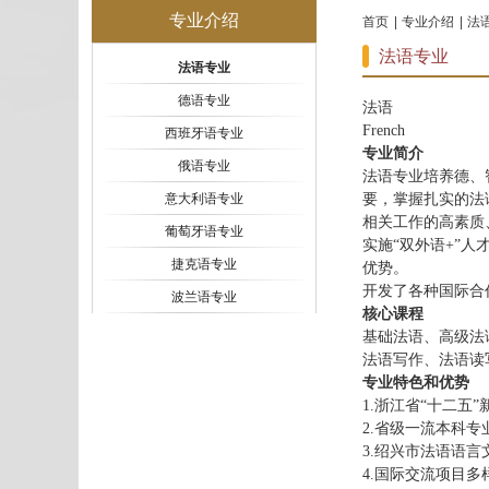
专业介绍
首页
专业介绍
法
法语专业
法语专业
德语专业
法语
French
西班牙语专业
专业简介
俄语专业
法语专业培养德、
意大利语专业
要，掌握扎实的法
相关工作的高素质
葡萄牙语专业
实施
“双外语
+
”人
捷克语专业
优势。
开发了各种国际合
波兰语专业
核心课程
基础法语、高级法
法语写作、法语读
专业特色和优势
1.
浙江省
“十二五
2
.
省级一流本科专
3.
绍兴市法语语言
4.
国际交流项目多