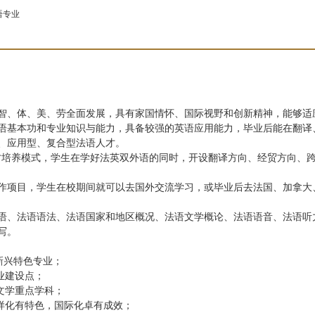
语专业
智、体、美、劳全面发展，具有家国情怀、国际视野和创新精神，能够适
语基本功和专业知识与能力，具备较强的英语应用能力，毕业后能在翻译
、应用型、复合型法语人才。
才培养模式，学生在学好法英双外语的同时，开设翻译方向、经贸方向、
作项目，学生在校期间就可以去国外交流学习，或毕业后去法国
、
加拿大
语、法语语法、法语国家和地区概况、法语文学概论、法语语音、法语听
写。
”新兴特色专业；
业建设点；
文学重点学科；
样化有特色，国际化卓有成效；