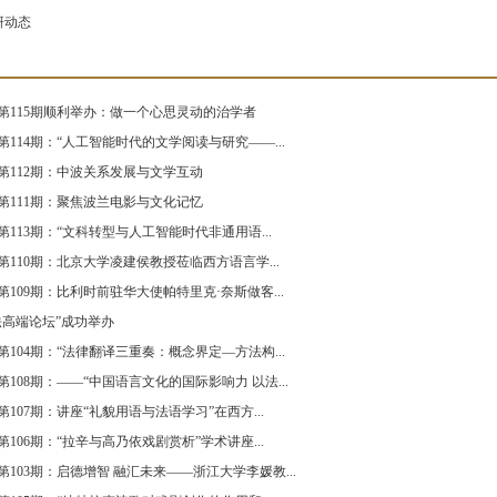
研动态
第115期顺利举办：做一个心思灵动的治学者
114期：“人工智能时代的文学阅读与研究——...
第112期：中波关系发展与文学互动
第111期：聚焦波兰电影与文化记忆
113期：“文科转型与人工智能时代非通用语...
110期：北京大学凌建侯教授莅临西方语言学...
109期：比利时前驻华大使帕特里克·奈斯做客...
法高端论坛”成功举办
104期：“法律翻译三重奏：概念界定—方法构...
108期：——“中国语言文化的国际影响力 以法...
107期：讲座“礼貌用语与法语学习”在西方...
106期：“拉辛与高乃依戏剧赏析”学术讲座...
103期：启德增智 融汇未来——浙江大学李媛教...