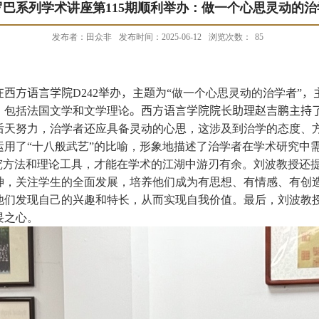
罗巴系列学术讲座第115期顺利举办：做一个心思灵动的治
发布者：田众非
发布时间：2025-06-12
浏览次数：
85
在西方语言学院
D242
举办，主题为“
做一个心思灵动的治学者”
，
，包括法国文学和文学理论
。
西方语言学院院长助理赵吉鹏主持
天努力，治学者还应具备灵动的心思，这涉及到治学的态度、方
运用了“十八般武艺”的比喻，形象地描述了治学者在学术研究中
研究方法和理论工具，才能在学术的江湖中游刃有余。刘波教授还
神，关注学生的全面发展，培养他们成为有思想、有情感、有创
他们发现自己的兴趣和特长，从而实现自我价值。最后，刘波教
畏之心。