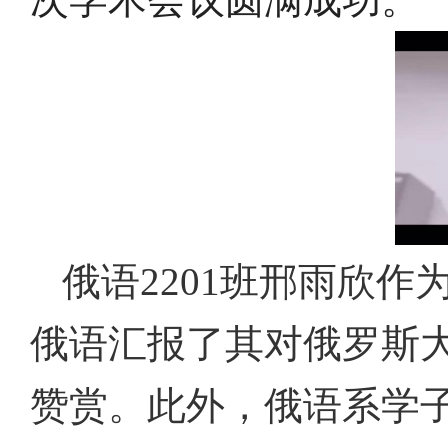
俄语
2201
班邢雨欣作
俄语汇报了其对俄罗斯
赞赏。此外，俄语系学