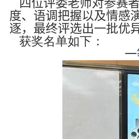
四位
评委
老师对参赛
度
、
语调把握以及情感
逐
，最终评选出一批
优
获奖名单如下：
一