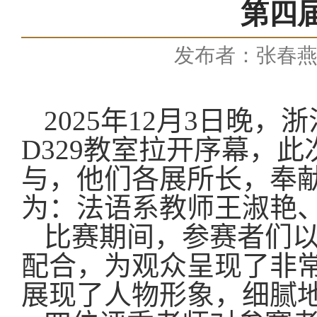
第四
发布者：张春
2025
年
12
月
3
日晚，
浙
D329
教室
拉开序幕，此
与，他们各展所长，奉
为：法语系
教师
王淑艳
比赛期间，参赛者们
配合，为观众
呈现
了非
展现了人物形象，细腻