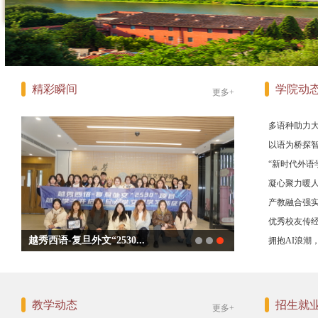
精彩瞬间
学院动
更多+
多语种助力大
以语为桥探智
“新时代外语
凝心聚力暖人
产教融合强实
优秀校友传经
越秀西语-复旦外文“2530...
拥抱AI浪潮，
教学动态
招生就
更多+