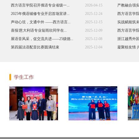
西方语言学院召开俄语专业省级一...
2026-04-15
产教融合强实
2025年俄语辅修专业开启首场宣讲...
2025-12-24
西方语言学
声动心弦，文通中外 ​——西方语言...
2025-12-15
实战赋能筑未
喜报∣意大利语专业翁雨欣同学在...
2025-12-09
西方语言学
展语音风采，促交流共进——25级德...
2025-12-08
浙江越秀外国
第四届法语配音比赛圆满结束
2025-12-04
凝聚校友情 
学生工作