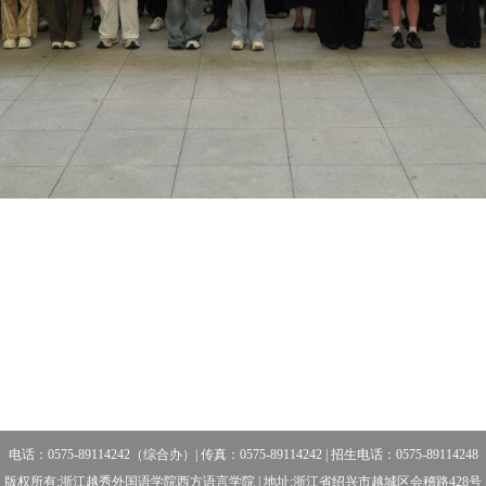
电话：0575-89114242（综合办）| 传真：0575-89114242 | 招生电话：0575-89114248
版权所有:浙江越秀外国语学院西方语言学院 | 地址:浙江省绍兴市越城区会稽路428号