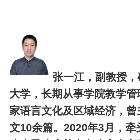
张一江，副教授，
大学，
长期
从事
学院
教学管
家
语言
文化及区域经济，曾
文
10
余篇
。
2020
年
3
月，牵