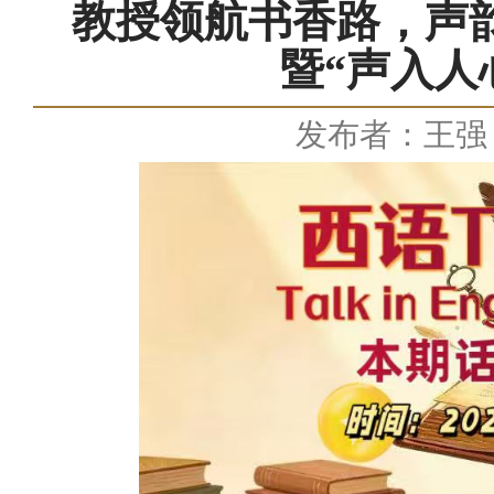
教授领航书香路，声韵
暨“声入人
发布者：王强