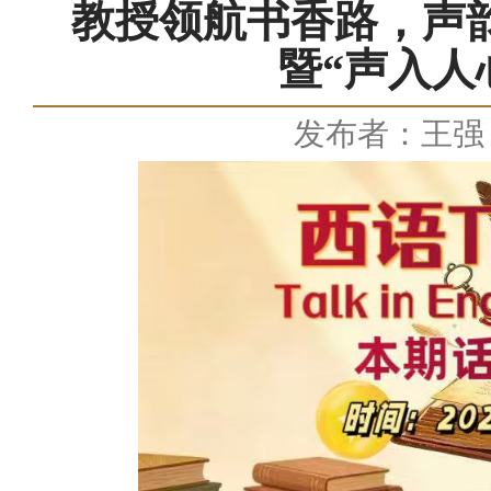
教授领航书香路，声韵
暨“声入人
发布者：王强