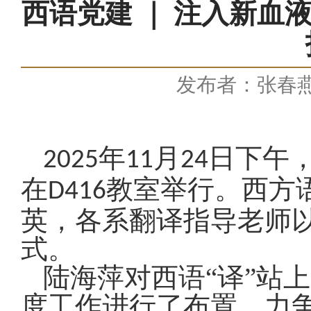
西语党建 ｜ 注入新血
发布者：张春
年
月
日下午
2025
11
24
在
教室举行。西方
D416
英，各系翻译指导老师以
式。
陆海萍对西语“译”站
度工作进行了布置，力争