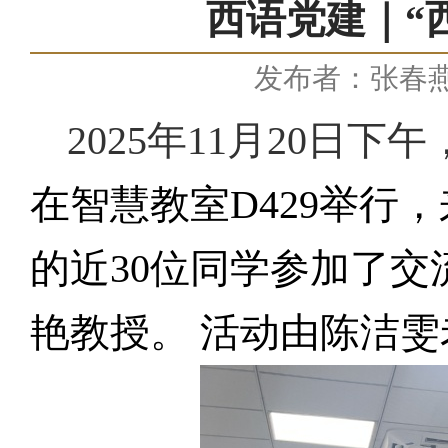
西语党建｜“
发布者：张春
2025
年
11
月
20
日下午
在智慧教室
D429
举行，
的近
30
位同学参加了交
艳教授。 活动由陈洁