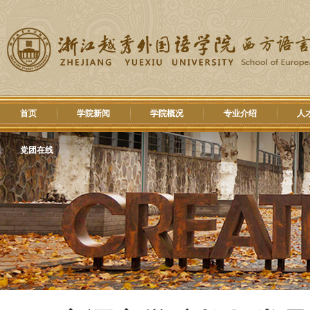
首页
学院新闻
学院概况
专业介绍
人
党团在线