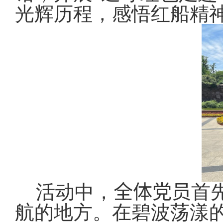
光辉历程，感悟红船精
活动中，
全体党员
首
航的地方。在碧波荡漾