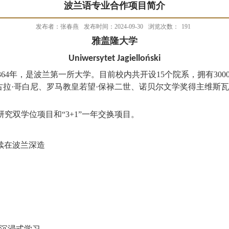
波兰语专业合作项目简介
发布者：张春燕
发布时间：2024-09-30
浏览次数：
191
雅盖隆大学
Uniwersytet Jagielloński
364
年，是波兰第一所大学。目前校内共开设
15
个院系，拥有
300
古拉
·
哥白尼、罗马教皇若望
·
保禄二世、诺贝尔文学奖得主维斯瓦
研究双学位项目和“3+1”一年交换项目。
续在波兰深造
沉浸式学习