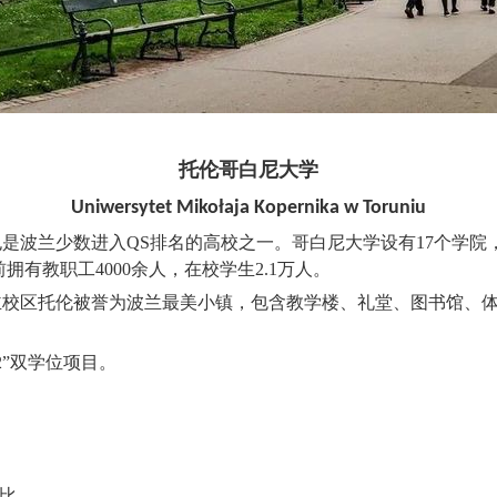
托伦哥白尼大学
Uniwersytet Mikołaja Kopernika w Toruniu
也是波兰少数进入
QS
排名的高校之一。哥白尼大学设有
17
个学院
前拥有教职工
4000
余人，在校学生
2.1
万人。
主校区托伦被誉为波兰最美小镇，包含教学楼、礼堂、图书馆、
2”双学位项目。
比