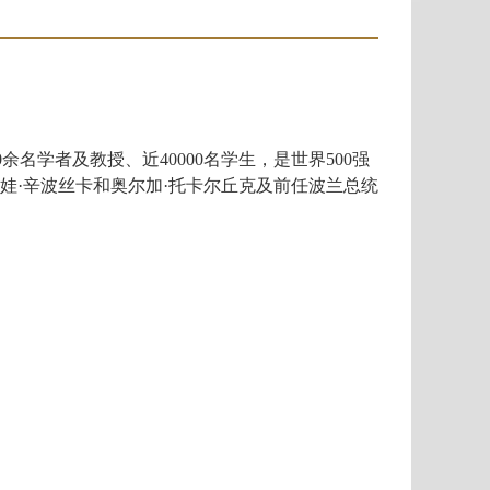
0
余名学者及教授、近
40000
名学生，是世界
500
强
娃
·
辛波丝卡和奥尔加·托卡尔丘克及前任波兰总统