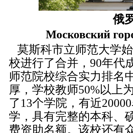
俄
Московский горо
莫斯科市立师范大学始
校进行了合并，
90
年代
师范院校综合实力排名
厚，学校教师
50%
以上
了
13
个学院，有近
20000
学，具有完整的本科、
费资助名额。该校还有