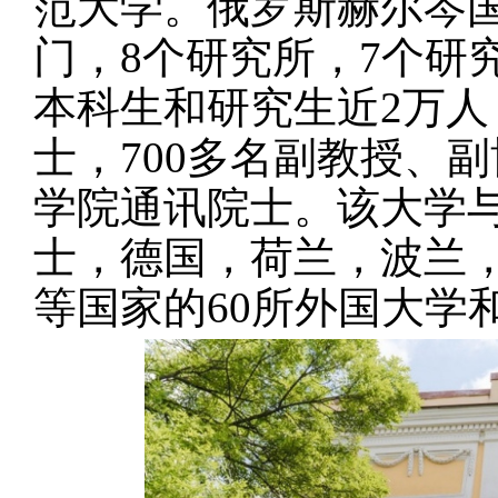
范大学。俄罗斯赫尔岑
门，
8
个研究所，
7
个研
本科生和研究生近
2
万人
士，
700
多名副教授、副
学院通讯院士。该大学
士，德国，荷兰，波兰
等国家的
60
所外国大学