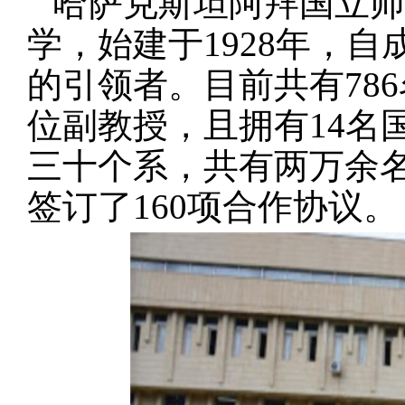
哈萨克斯坦阿拜国立师
学，始建于
1928
年，自
的引领者。目前共有
786
位副教授，且拥有
14
名
三十个系，共有两万余
签订了
160
项合作协议。